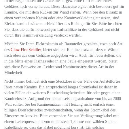
In der Regel blasen die Geräte die aufgewärmte Luft mittels eines
Gebläses nach vorne heraus. Diese Bauweise eignet sich besonders gut für
Kamine, die mit dem Rücken zur Wand stehen. Wenn Sie den Einsatz in
einen vorhandenen Kamin oder eine Kaminverkleidung einsetzen, sind
Elektrokamineinsätze mit Heizlüfter das Richtige für Sie. Bitte beachten
Sie, dass die dafür notwendigen Luftschlitze in der Gehäusefront nicht
durch Ihre Kaminverkleidung verdeckt werden.
Möchten Sie Ihren Elektrokamin als Raumteiler gestalten, etwa nach Art
des
Glow Fire Schiller
, bietet sich ein Kamineinsatz an, dessen Wärme
nach oben aus dem Gehäuse abgegeben wird. Auch für Feuerstellen, die
in die Mitte eines Tisches oder in eine Säule eingesetzt werden, bietet
sich diese Bauweise an. Leider sind Kamineinsätze dieser Art in der
Minderheit.
Nicht immer befindet sich eine Steckdose in der Nähe des Aufstellortes
Ihres neuen Kamins. Ein entsprechend langes Stromkabel ist daher in
vielen Fällen ein weiteres Entscheidungskriterium für oder gegen einen
Kamineinsatz. Aufgrund der hohen Leistungsaufnahme von bis zu 2000
Watt sollten Sie bei Kamineinätzen mit Heizung nicht einfach einen
billigen Dreifachstecker zwischenschalten, wenn das Stromkabel des
Einsatzes zu kurz ist. Bitte verwenden Sie nur Verlängerungskabel mit
einem Leiterquerschnitt von mindestens 1,5 mm² und wählen Sie die
Kabellänge so, dass das Kabel möglichst kurz ist. Ein solches