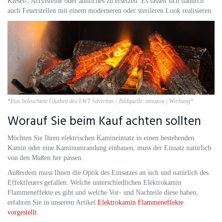
Kiesel-, Acrylsteine oder ähnliches zu ersetzen. Es lassen sich dadurch
auch Feuerstellen mit einem moderneren oder sterileren Look realisieren.
*Das beleuchtete Glutbett des EWT Silverton. | Bildquelle: amazon | Werbung*
Worauf Sie beim Kauf achten sollten
Möchten Sie Ihren elektrischen Kamineinsatz in einen bestehenden
Kamin oder eine Kaminumrandung einbauen, muss der Einsatz natürlich
von den Maßen her passen.
Außerdem muss Ihnen die Optik des Einsatzes an sich und natürlich des
Effektfeuers gefallen. Welche unterschiedlichen Elektrokamin
Flammeneffekte es gibt und welche Vor- und Nachteile diese haben,
erfahren Sie in unserem Artikel
Elektrokamin Flammeneffekte
vorgestellt
.