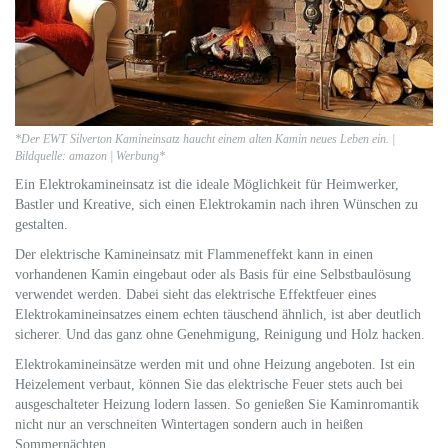
*Der EWT Silverton Kamineinsatz haucht einem alten Kamin neues Leben ein. |
Bildquelle: amazon | Werbung*
Ein Elektrokamineinsatz ist die ideale Möglichkeit für Heimwerker,
Bastler und Kreative, sich einen Elektrokamin nach ihren Wünschen zu
gestalten.
Der elektrische Kamineinsatz mit Flammeneffekt kann in einen
vorhandenen Kamin eingebaut oder als Basis für eine Selbstbaulösung
verwendet werden. Dabei sieht das elektrische Effektfeuer eines
Elektrokamineinsatzes einem echten täuschend ähnlich, ist aber deutlich
sicherer. Und das ganz ohne Genehmigung, Reinigung und Holz hacken.
Elektrokamineinsätze werden mit und ohne Heizung angeboten. Ist ein
Heizelement verbaut, können Sie das elektrische Feuer stets auch bei
ausgeschalteter Heizung lodern lassen. So genießen Sie Kaminromantik
nicht nur an verschneiten Wintertagen sondern auch in heißen
Sommernächten.