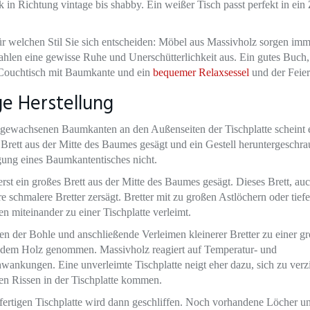
k in Richtung vintage bis shabby. Ein weißer Tisch passt perfekt in ei
ür welchen Stil Sie sich entscheiden: Möbel aus Massivholz sorgen imm
hlen eine gewisse Ruhe und Unerschütterlichkeit aus. Ein gutes Buch,
Couchtisch mit Baumkante und ein
bequemer Relaxsessel
und der Feiera
e Herstellung
 gewachsenen Baumkanten an den Außenseiten der Tischplatte scheint e
s Brett aus der Mitte des Baumes gesägt und ein Gestell heruntergeschr
tigung eines Baumkantentisches nicht.
erst ein großes Brett aus der Mitte des Baumes gesägt. Dieses Brett, au
e schmalere Bretter zersägt. Bretter mit zu großen Astlöchern oder tie
hen miteinander zu einer Tischplatte verleimt.
n der Bohle und anschließende Verleimen kleinerer Bretter zu einer gr
dem Holz genommen. Massivholz reagiert auf Temperatur- und
hwankungen. Eine unverleimte Tischplatte neigt eher dazu, sich zu ver
en Rissen in der Tischplatte kommen.
fertigen Tischplatte wird dann geschliffen. Noch vorhandene Löcher 