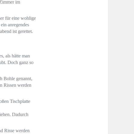
n Zimmer im
er für eine wohlige
 ein anregendes
bend ist gerettet.
s, als hätte man
aubt. Doch ganz so
ch Bohle genannt,
fen Rissen werden
oßen Tischplatte
ziehen. Dadurch
und Risse werden