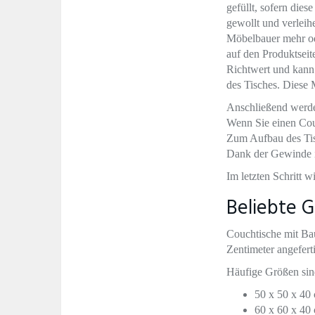
gefüllt, sofern dies
gewollt und verleih
Möbelbauer mehr od
auf den Produktseit
Richtwert und kann 
des Tisches. Diese
Anschließend werden
Wenn Sie einen Couc
Zum Aufbau des Tisc
Dank der Gewinde is
Im letzten Schritt 
Beliebte 
Couchtische mit Ba
Zentimeter angefert
Häufige Größen sin
50 x 50 x 40
60 x 60 x 40