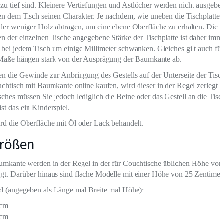
e zu tief sind. Kleinere Vertiefungen und Astlöcher werden nicht ausgebe
en dem Tisch seinen Charakter. Je nachdem, wie uneben die Tischplatte 
er weniger Holz abtragen, um eine ebene Oberfläche zu erhalten. Die 
en der einzelnen Tische angegebene Stärke der Tischplatte ist daher im
bei jedem Tisch um einige Millimeter schwanken. Gleiches gilt auch f
 Maße hängen stark von der Ausprägung der Baumkante ab.
 die Gewinde zur Anbringung des Gestells auf der Unterseite der Tisc
htisch mit Baumkante online kaufen, wird dieser in der Regel zerlegt z
hes müssen Sie jedoch lediglich die Beine oder das Gestell an die Tis
t das ein Kinderspiel.
wird die Oberfläche mit Öl oder Lack behandelt.
Größen
umkante werden in der Regel in der für Couchtische üblichen Höhe vo
igt. Darüber hinaus sind flache Modelle mit einer Höhe von 25 Zentimete
d (angegeben als Länge mal Breite mal Höhe):
 cm
 cm