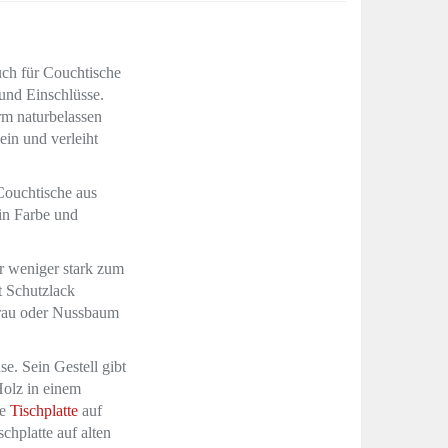
uch für Couchtische
und Einschlüsse.
rm naturbelassen
ein und verleiht
Couchtische aus
 in Farbe und
r weniger stark zum
t Schutzlack
Grau oder Nussbaum
e. Sein Gestell gibt
Holz in einem
be
Tischplatte
auf
chplatte auf alten