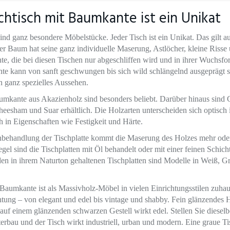
htisch mit Baumkante ist ein Unikat
ind ganz besondere Möbelstücke. Jeder Tisch ist ein Unikat. Das gilt a
r Baum hat seine ganz individuelle Maserung, Astlöcher, kleine Risse 
, die bei diesen Tischen nur abgeschliffen wird und in ihrer Wuchsfo
te kann von sanft geschwungen bis sich wild schlängelnd ausgeprägt s
 ganz spezielles Aussehen.
umkante aus Akazienholz sind besonders beliebt. Darüber hinaus sind 
heesham und Suar erhältlich. Die Holzarten unterscheiden sich optisch
 in Eigenschaften wie Festigkeit und Härte.
nbehandlung der Tischplatte kommt die Maserung des Holzes mehr ode
egel sind die Tischplatten mit Öl behandelt oder mit einer feinen Schich
en in ihrem Naturton gehaltenen Tischplatten sind Modelle in Weiß, 
Baumkante ist als Massivholz-Möbel in vielen Einrichtungsstilen zuhaus
tung – von elegant und edel bis vintage und shabby. Fein glänzendes 
uf einem glänzenden schwarzen Gestell wirkt edel. Stellen Sie diesel
erbau und der Tisch wirkt industriell, urban und modern. Eine graue Tis