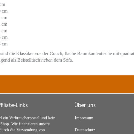
 cm
0 cm
0 cm
5 cm
0 cm
5 cm
5 cm
sind die Klassiker
vor
der Couch, flache Baumkantentische mit quadrati
gend als Beistelltisch
neben
dem Sofa.
filiate-Links
Über uns
d ein Verbraucherportal und kein
Impressum
Shop. Wir finanzieren unsere
 durch die Verwendung von
Datenschutz