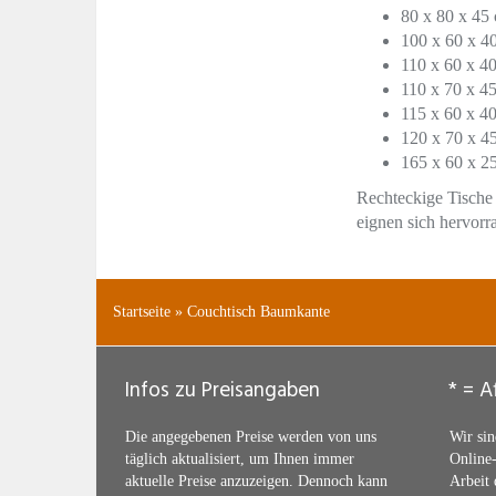
80 x 80 x 45
100 x 60 x 4
110 x 60 x 4
110 x 70 x 4
115 x 60 x 4
120 x 70 x 4
165 x 60 x 2
Rechteckige Tische 
eignen sich hervorra
Startseite
»
Couchtisch Baumkante
Infos zu Preisangaben
* = Af
Die angegebenen Preise werden von uns
Wir sin
täglich aktualisiert, um Ihnen immer
Online-
aktuelle Preise anzuzeigen. Dennoch kann
Arbeit