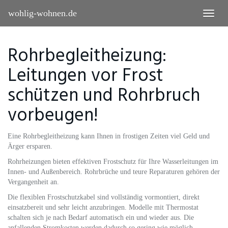
Skip
wohlig-wohnen.de
Toggle
to
naviga
main
content
Rohrbegleitheizung:
Leitungen vor Frost
schützen und Rohrbruch
vorbeugen!
Eine Rohrbegleitheizung kann Ihnen in frostigen Zeiten viel Geld und
Ärger ersparen.
Rohrheizungen bieten effektiven Frostschutz für Ihre Wasserleitungen im
Innen- und Außenbereich. Rohrbrüche und teure Reparaturen gehören der
Vergangenheit an.
Die flexiblen Frostschutzkabel sind vollständig vormontiert, direkt
einsatzbereit und sehr leicht anzubringen. Modelle mit Thermostat
schalten sich je nach Bedarf automatisch ein und wieder aus. Die
anfallenden Stromkosten werden dadurch so gering wie möglich