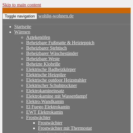
Skip to main content
wohlig-wohnen.de
Toggle navigation
Startseite
Wärmen
Aztekenöfen
Beheizbare Fußmatte & Heizteppich
Beheizbarer Stehtisch
Beheizbarer Wäscheständer
Beheizbare Weste
Beheizte Klobrille
Elektrische Badheizkörper
Elektrische Heizpilze
Elektrische outdoor Heizstrahler
Elektrischer Schuhtrockner
Elektrokamineinsatz
Elektrokamine mit Wasserdampf
Elektro-Wandkamin
El Fuego Elektrokamin
EWT Elektrokamin
Frostwächter
Frostwächter
Frostwächter mit Thermostat