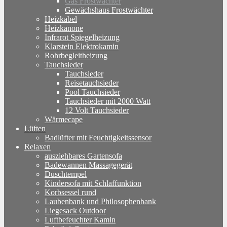
Gas Frostwächter
Gewächshaus Frostwächter
Heizkabel
Heizkanone
Infrarot Spiegelheizung
Klarstein Elektrokamin
Rohrbegleitheizung
Tauchsieder
Tauchsieder
Reisetauchsieder
Pool Tauchsieder
Tauchsieder mit 2000 Watt
12 Volt Tauchsieder
Wärmecape
Lüften
Badlüfter mit Feuchtigkeitssensor
Relaxen
ausziehbares Gartensofa
Badewannen Massagegerät
Duschtempel
Kindersofa mit Schlaffunktion
Korbsessel rund
Laubenbank und Philosophenbank
Liegesack Outdoor
Luftbefeuchter Kamin